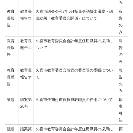
み
教育
教育長
久喜市議会令和7年5月招集会議提出議案・議
報
長報
報告ウ
決結果（教育委員会関係）について
告
告
の
み
教育
教育長
久喜市教育委員会会計年度任用職員の採用に
報
長報
報告エ
ついて
告
告
の
み
教育
教育長
久喜市教育委員会所管の委員等の委嘱につい
報
長報
報告オ
て
告
告
の
み
議題
議案第
久喜市任期付市費負担教職員の任用について
原
26号
案
可
決
議題
議案第
久喜市教育委員会会計年度任用職員の採用に
原