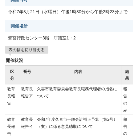
令和7年5月21日（水曜日）午後1時30分から午後2時23分まで
開催場所
鷲宮行政センター3階 庁議室1・2
表の幅を切り替える
開催状況
区
番号
内容
結
分
果
教育
教育長
久喜市教育委員会教育長職務代理者の指名に
報
長報
報告ア
ついて
告
告
の
み
教育
教育長
令和7年度久喜市一般会計補正予算（第2号）
報
長報
報告イ
（案）に係る意見聴取について
告
告
の