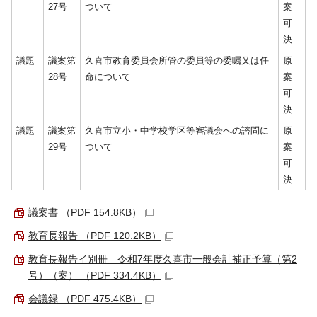
27号
ついて
案
可
決
議題
議案第
久喜市教育委員会所管の委員等の委嘱又は任
原
28号
命について
案
可
決
議題
議案第
久喜市立小・中学校学区等審議会への諮問に
原
29号
ついて
案
可
決
議案書 （PDF 154.8KB）
教育長報告 （PDF 120.2KB）
教育長報告イ別冊 令和7年度久喜市一般会計補正予算（第2
号）（案） （PDF 334.4KB）
会議録 （PDF 475.4KB）