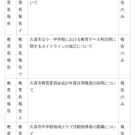
育
育
いて
告
長
長
の
報
報
み
告
告
イ
教
教
久喜市立小・中学校における教育データ利活用に
報
育
育
関するガイドラインの改訂について
告
長
長
の
報
報
み
告
告
ウ
教
教
久喜市教育委員会会計年度任用職員の採用につい
報
育
育
て
告
長
長
の
報
報
み
告
告
エ
教
教
久喜市中学校地域クラブ活動指導者の委嘱につい
報
育
育
て
告