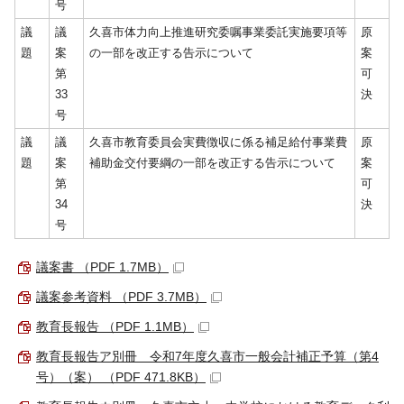
号
議
議
久喜市体力向上推進研究委嘱事業委託実施要項等
原
題
案
の一部を改正する告示について
案
第
可
33
決
号
議
議
久喜市教育委員会実費徴収に係る補足給付事業費
原
題
案
補助金交付要綱の一部を改正する告示について
案
第
可
34
決
号
議案書 （PDF 1.7MB）
議案参考資料 （PDF 3.7MB）
教育長報告 （PDF 1.1MB）
教育長報告ア別冊 令和7年度久喜市一般会計補正予算（第4
号）（案） （PDF 471.8KB）