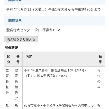
令和7年6月24日（火曜日）午後1時30分から午後2時26分まで
開催場所
鷲宮行政センター3階 庁議室1・2
表の幅を切り替える
開催状況
区
番
内容
結
分
号
果
教
教
令和7年度久喜市一般会計補正予算（第4号）
報
育
育
（案）に係る意見聴取について
告
長
長
の
報
報
み
告
告
ア
教
教
久喜市立小・中学校学区等審議会からの答申につ
報