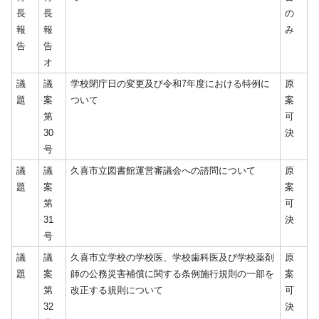
長
長
の
報
報
み
告
告
オ
議
議
学校閉庁日の変更及び令和7年度における特例に
原
題
案
ついて
案
第
可
30
決
号
議
議
久喜市立図書館運営審議会への諮問について
原
題
案
案
第
可
31
決
号
議
議
久喜市立学校の学校医、学校歯科医及び学校薬剤
原
題
案
師の公務災害補償に関する条例施行規則の一部を
案
第
改正する規則について
可
32
決