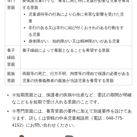
専門
要保護児童のうち、養育に関し特に支援が必要な児童を養育
里親
する里親
児童虐待等の行為により心身に有害な影響を受けた児
童
非行のある又は非行に結び付くおそれのある行動をす
る児童
身体障がい、知的障がい又は精神障がいがある児童
養子
養子縁組によって養親となることを希望する里親
縁組
里親
親族
両親等の死亡、行方不明、拘禁等の理由で保護の必要がある
里親
児童の扶養義務者の親族が当該児童を養育する里親
※短期里親とは、保護者の疾病や出産など、委託の期間が明確
なこどもを短期で受け入れる里親のことです。
※専門里親には、養育里親の要件に加えて別途要件を設けてあ
ります。詳しくは管轄の中央児童相談所（電話：048-775-
4152）にお問い合わせください。