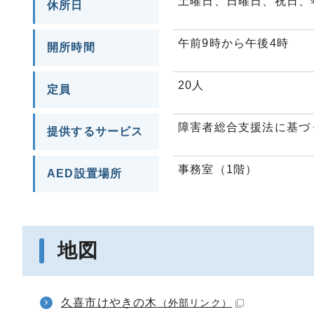
土曜日、日曜日、祝日、年
休所日
午前9時から午後4時
開所時間
20人
定員
障害者総合支援法に基づ
提供するサービス
事務室（1階）
AED設置場所
地図
久喜市けやきの木
（外部リンク）