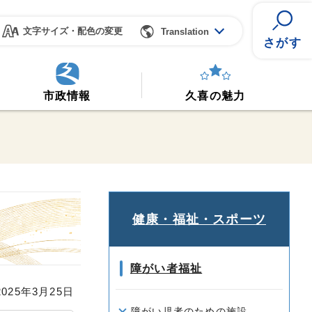
文字サイズ・配色の変更
Translation
さがす
市政情報
久喜の魅力
木
健康・福祉・スポーツ
障がい者福祉
25年3月25日
障がい児者のための施設