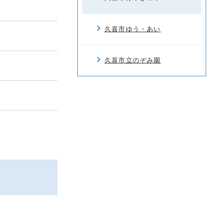
久喜市ゆう・あい
久喜市立のぞみ園