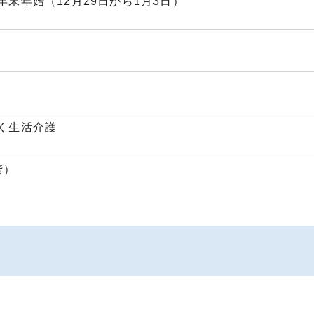
末年始（12月29日から1月3日）
く生活介護
階）