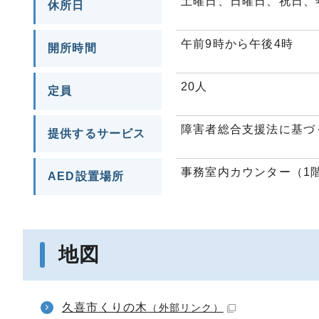
土曜日、日曜日、祝日、年
休所日
午前9時から午後4時
開所時間
20人
定員
障害者総合支援法に基づ
提供するサービス
事務室内カウンター（1
AED設置場所
地図
久喜市くりの木
（外部リンク）