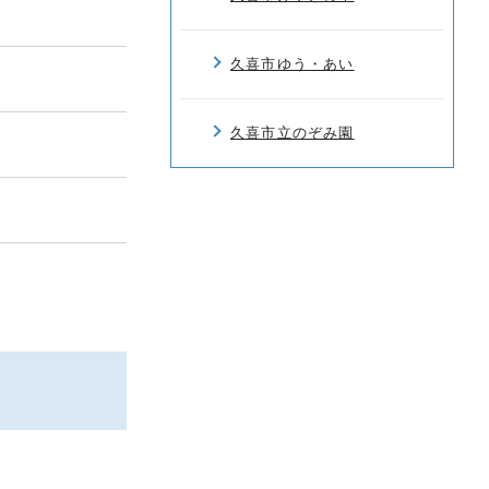
久喜市ゆう・あい
久喜市立のぞみ園