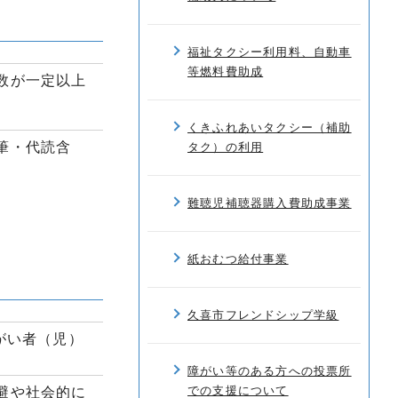
福祉タクシー利用料、自動車
等燃料費助成
数が一定以上
くきふれあいタクシー（補助
筆・代読含
タク）の利用
難聴児補聴器購入費助成事業
紙おむつ給付事業
久喜市フレンドシップ学級
がい者（児）
障がい等のある方への投票所
での支援について
避や社会的に