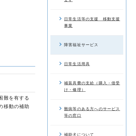
日常生活等の支援 移動支援
事業
障害福祉サービス
日常生活用具
補装具費の支給（購入・借受
け・修理）
困難を有する
の移動の補助
難病等のある方へのサービス
等の窓口
補助犬について