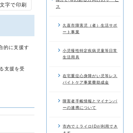
文字で印刷
ス
久喜市障害児（者）生活サポ
ート事業
合的に支援す
小児慢性特定疾病児童等日常
生活用具
する支援を受
在宅重症心身障がい児等レス
パイトケア事業費助成金
障害者手帳情報とマイナンバ
ーの連携について
市内でミライロIDが利用でき
ます