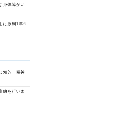
な身体障がい
は原則1年6
な知的・精神
訓練を行いま