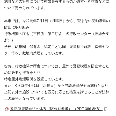
施設などの管理について権限を有するものが講ずべき措置などに
ついて定められています。
本市では、令和元年7月1日（月曜日）から、望まない受動喫煙の
防止に取り組み
行政機関の庁舎（市役所、第二庁舎、各行政センター（旧総合支
所））
学校、幼稚園、保育園、認定こども園、児童福祉施設、保健セン
ター等を、敷地内禁煙としています。
なお、行政機関の庁舎については、屋外で受動喫煙を防止するた
めに必要な措置をとり
特定屋外喫煙場所を設置しています。
また、令和2年4月1日（水曜日）から当該法律が全面施行となり
上記以外の施設についても区分に応じた措置を講じることが法律
上の義務となっています。
改正健康増進法の体系（区分別参考） （PDF 386.8KB）