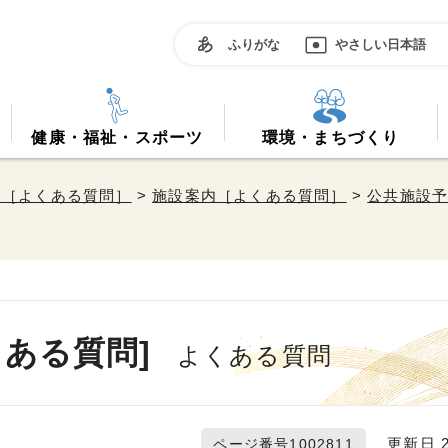
ふりがな
やさしい日本語
健康・福祉・スポーツ
環境・まちづくり
報［よくある質問］
>
施設案内［よくある質問］
>
公共施設予
ある質問]
よくある質問
更新日 20
ページ番号1002811