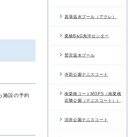
菖蒲温水プール（アクレ）
栗橋B&G海洋センター
鷲宮温水プール
寺田公園テニスコート
南栗橋コートMOPS（南栗橋
ら施設の予約
近隣公園（テニスコート））
沼井公園テニスコート