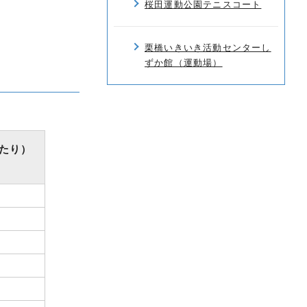
桜田運動公園テニスコート
栗橋いきいき活動センターし
ずか館（運動場）
たり）