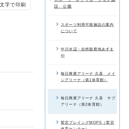
文字で印刷
設、公園
スポーツ利用可能施設の案内
について
中川水辺・自然観察地あずま
や
毎日興業アリーナ 久喜 メイ
ンアリーナ（第1体育館）
毎日興業アリーナ 久喜 サブ
アリーナ（第2体育館）
鷲宮プレイングMOPS（鷲宮
体育センター）