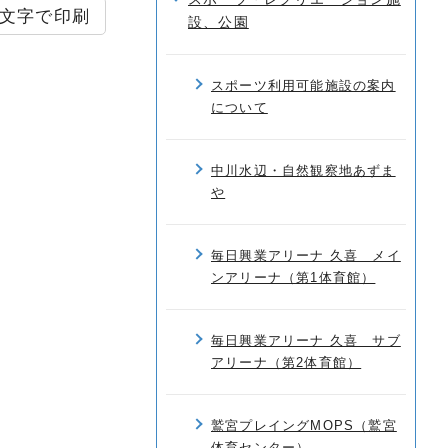
文字で印刷
設、公園
スポーツ利用可能施設の案内
について
中川水辺・自然観察地あずま
や
毎日興業アリーナ 久喜 メイ
ンアリーナ（第1体育館）
毎日興業アリーナ 久喜 サブ
アリーナ（第2体育館）
鷲宮プレイングMOPS（鷲宮
体育センター）