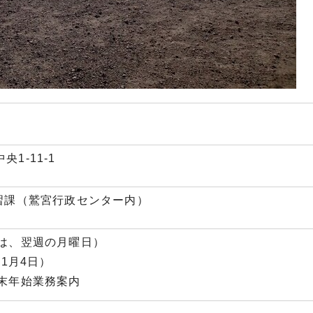
央1-11-1
生涯学習課（鷲宮行政センター内）
は、翌週の月曜日）
1月4日）
末年始業務案内