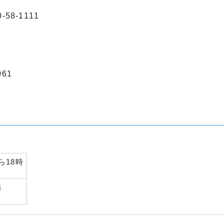
8-1111
61
ら18時
料