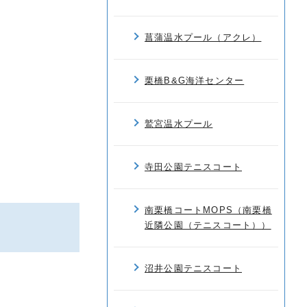
菖蒲温水プール（アクレ）
栗橋B&G海洋センター
鷲宮温水プール
寺田公園テニスコート
南栗橋コートMOPS（南栗橋
近隣公園（テニスコート））
沼井公園テニスコート