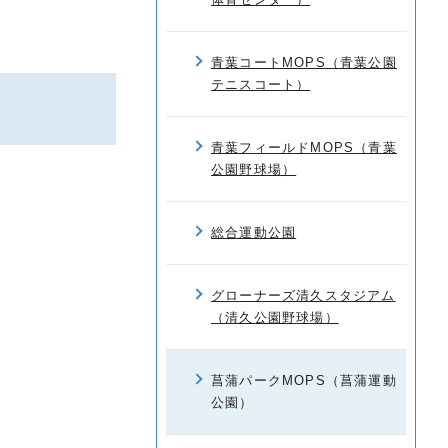
青葉コートMOPS（青葉公園
テニスコート）
青葉フィールドMOPS（青葉
公園野球場）
総合運動公園
グローナーズ清久スタジアム
（清久公園野球場）
菖蒲パークMOPS（菖蒲運動
公園）