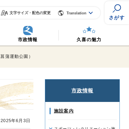
文字サイズ・配色の変更
Translation
さがす
市政情報
久喜の魅力
（菖蒲運動公園）
市政情報
施設案内
025年6月3日
スポーツ・レクリエーション施