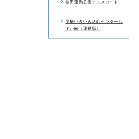
桜田運動公園テニスコート
栗橋いきいき活動センターし
ずか館（運動場）