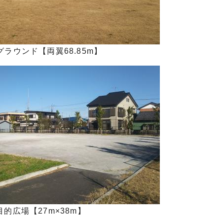
ラウンド【両翼68.85m】
目的広場【27m×38m】