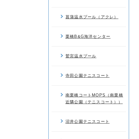
菖蒲温水プール（アクレ）
栗橋B&G海洋センター
鷲宮温水プール
寺田公園テニスコート
南栗橋コートMOPS（南栗橋
近隣公園（テニスコート））
沼井公園テニスコート