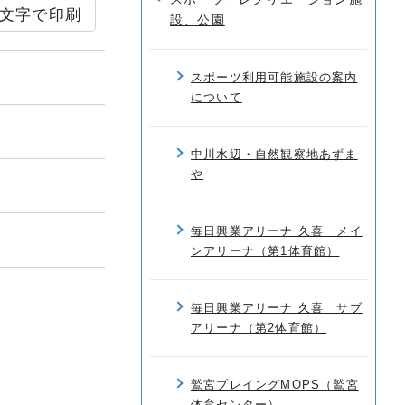
文字で印刷
設、公園
スポーツ利用可能施設の案内
について
中川水辺・自然観察地あずま
や
毎日興業アリーナ 久喜 メイ
ンアリーナ（第1体育館）
毎日興業アリーナ 久喜 サブ
アリーナ（第2体育館）
鷲宮プレイングMOPS（鷲宮
体育センター）