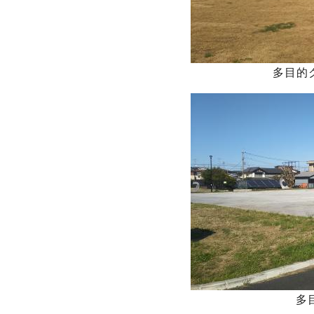
多目的グ
多