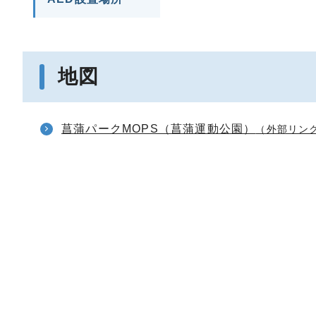
地図
菖蒲パークMOPS（菖蒲運動公園）
（外部リン