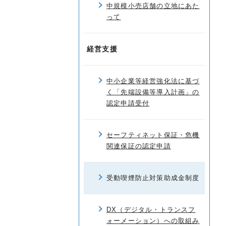
中規模小売店舗の立地にあた
って
経営支援
中小企業等経営強化法に基づ
く「先端設備等導入計画」の
認定申請受付
セーフティネット保証・危機
関連保証の認定申請
受動喫煙防止対策助成金制度
DX（デジタル・トランスフ
ォーメーション）への取組み