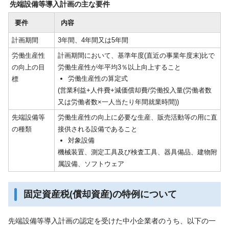
先端設備等導入計画の主な要件
要件
内容
計画期間
3年間、4年間又は5年間
労働生産性
計画期間において、基準年度(直近の事業年度末)比で
の向上の目
労働生産性が年平均3％以上向上すること
労働生産性の算定式
標
(営業利益+人件費+減価償却費/労働投入量(労働者数
又は労働者数×一人当たり年間就業時間))
先端設備等
労働生産性の向上に必要な生産、販売活動等の用に直
の種類
接供される設備であること
対象設備
機械装置、測定工具及び検査工具、器具備品、建物附
属設備、ソフトウェア
固定資産税(償却資産)の特例について
先端設備等導入計画の認定を受けた中小企業者のうち、以下の一