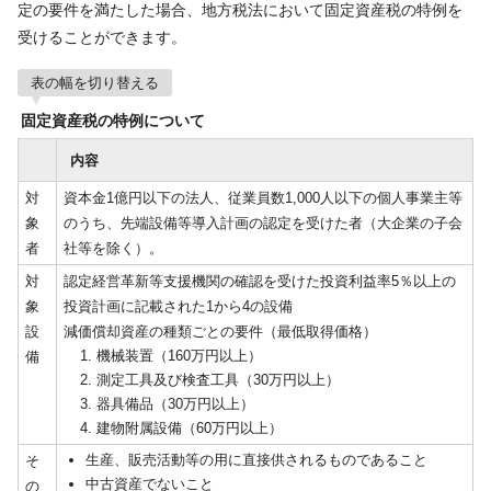
定の要件を満たした場合、地方税法において固定資産税の特例を
受けることができます。
表の幅を切り替える
固定資産税の特例について
内容
対
資本金1億円以下の法人、従業員数1,000人以下の個人事業主等
象
のうち、先端設備等導入計画の認定を受けた者（大企業の子会
者
社等を除く）。
対
認定経営革新等支援機関の確認を受けた投資利益率5％以上の
象
投資計画に記載された1から4の設備
設
減価償却資産の種類ごとの要件（最低取得価格）
機械装置（160万円以上）
備
測定工具及び検査工具（30万円以上）
器具備品（30万円以上）
建物附属設備（60万円以上）
生産、販売活動等の用に直接供されるものであること
そ
中古資産でないこと
の