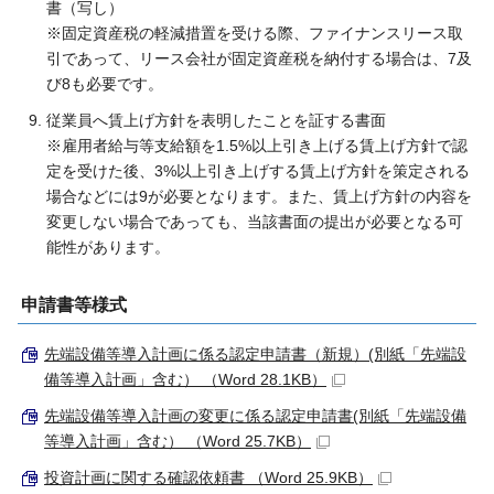
書（写し）
※固定資産税の軽減措置を受ける際、ファイナンスリース取
引であって、リース会社が固定資産税を納付する場合は、7及
び8も必要です。
従業員へ賃上げ方針を表明したことを証する書面
※雇用者給与等支給額を1.5%以上引き上げる賃上げ方針で認
定を受けた後、3%以上引き上げする賃上げ方針を策定される
場合などには9が必要となります。また、賃上げ方針の内容を
変更しない場合であっても、当該書面の提出が必要となる可
能性があります。
申請書等様式
先端設備等導入計画に係る認定申請書（新規）(別紙「先端設
備等導入計画」含む） （Word 28.1KB）
先端設備等導入計画の変更に係る認定申請書(別紙「先端設備
等導入計画」含む） （Word 25.7KB）
投資計画に関する確認依頼書 （Word 25.9KB）