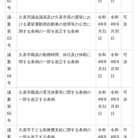
62
日
日
号
議
久喜市議会議員及び久喜市長の選挙にお
令和
令和
可
案
ける選挙運動用自動車の使用等の公営に
4年8
4年9
決
第
関する条例の一部を改正する条例
月31
月30
63
日
日
号
議
久喜市職員の勤務時間、休日及び休暇に
令和
令和
可
案
関する条例の一部を改正する条例
4年8
4年9
決
第
月31
月30
64
日
日
号
議
久喜市職員の育児休業等に関する条例の
令和
令和
可
案
一部を改正する条例
4年8
4年9
決
第
月31
月30
65
日
日
号
議
久喜市子ども医療費支給に関する条例の
令和
令和
可
案
一部を改正する条例
4年8
4年9
決