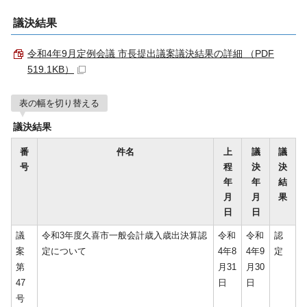
議決結果
令和4年9月定例会議 市長提出議案議決結果の詳細 （PDF
519.1KB）
表の幅を切り替える
議決結果
番
件名
上
議
議
号
程
決
決
年
年
結
月
月
果
日
日
議
令和3年度久喜市一般会計歳入歳出決算認
令和
令和
認
案
定について
4年8
4年9
定
第
月31
月30
47
日
日
号