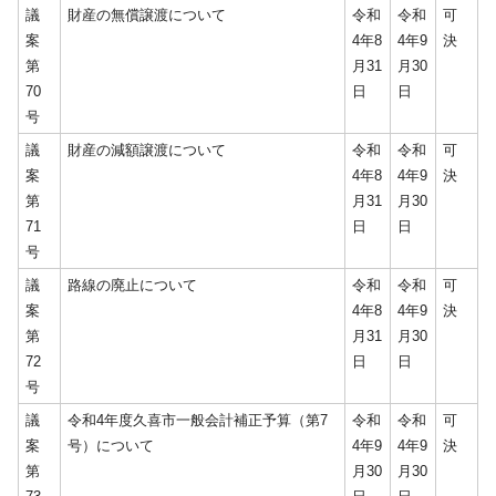
議
財産の無償譲渡について
令和
令和
可
案
4年8
4年9
決
第
月31
月30
70
日
日
号
議
財産の減額譲渡について
令和
令和
可
案
4年8
4年9
決
第
月31
月30
71
日
日
号
議
路線の廃止について
令和
令和
可
案
4年8
4年9
決
第
月31
月30
72
日
日
号
議
令和4年度久喜市一般会計補正予算（第7
令和
令和
可
案
号）について
4年9
4年9
決
第
月30
月30