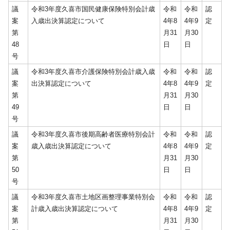
議
令和3年度久喜市国民健康保険特別会計歳
令和
令和
認
案
入歳出決算認定について
4年8
4年9
定
第
月31
月30
48
日
日
号
議
令和3年度久喜市介護保険特別会計歳入歳
令和
令和
認
案
出決算認定について
4年8
4年9
定
第
月31
月30
49
日
日
号
議
令和3年度久喜市後期高齢者医療特別会計
令和
令和
認
案
歳入歳出決算認定について
4年8
4年9
定
第
月31
月30
50
日
日
号
議
令和3年度久喜市土地区画整理事業特別会
令和
令和
認
案
計歳入歳出決算認定について
4年8
4年9
定
第
月31
月30