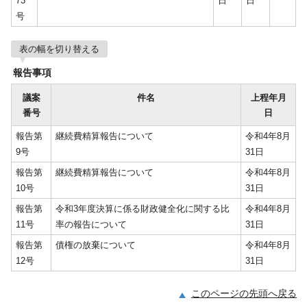
73
日
日
号
表の幅を切り替える
報告事項
議案
件名
上程年月
番号
日
報告第
継続費精算報告について
令和4年8月
9号
31日
報告第
継続費精算報告について
令和4年8月
10号
31日
報告第
令和3年度決算に係る財政健全化に関する比
令和4年8月
11号
率の報告について
31日
報告第
債権の放棄について
令和4年8月
12号
31日
このページの先頭へ戻る