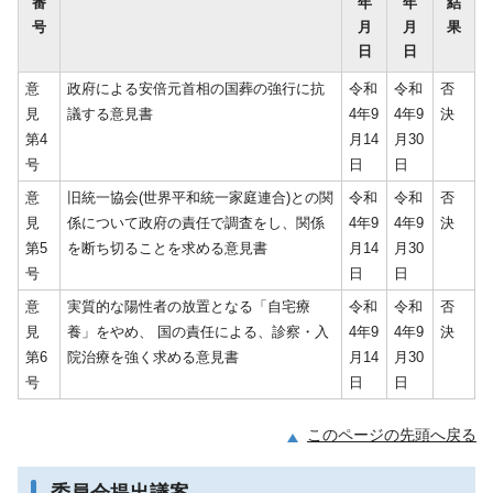
番
年
年
結
号
月
月
果
日
日
意
政府による安倍元首相の国葬の強行に抗
令和
令和
否
見
議する意見書
4年9
4年9
決
第4
月14
月30
号
日
日
意
旧統一協会(世界平和統一家庭連合)との関
令和
令和
否
見
係について政府の責任で調査をし、関係
4年9
4年9
決
第5
を断ち切ることを求める意見書
月14
月30
号
日
日
意
実質的な陽性者の放置となる「自宅療
令和
令和
否
見
養」をやめ、 国の責任による、診察・入
4年9
4年9
決
第6
院治療を強く求める意見書
月14
月30
号
日
日
このページの先頭へ戻る
委員会提出議案