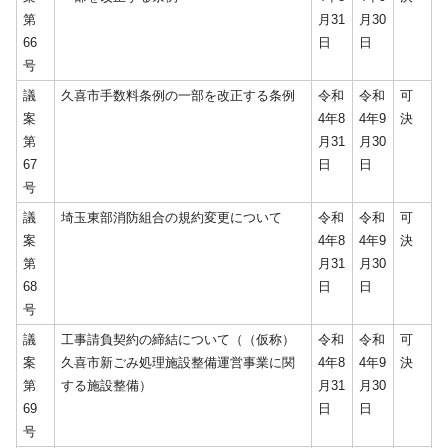
第
月31
月30
66
日
日
号
議
久喜市手数料条例の一部を改正する条例
令和
令和
可
案
4年8
4年9
決
第
月31
月30
67
日
日
号
議
埼玉東部消防組合の規約変更について
令和
令和
可
案
4年8
4年9
決
第
月31
月30
68
日
日
号
議
工事請負契約の締結について（（仮称）
令和
令和
可
案
久喜市新ごみ処理施設整備運営事業に関
4年8
4年9
決
第
する施設整備）
月31
月30
69
日
日
号