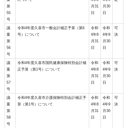
第
月31
月30
55
日
日
号
議
令和4年度久喜市一般会計補正予算（第6
令和
令和
可
案
号）について
4年8
4年9
決
第
月31
月30
56
日
日
号
議
令和4年度久喜市国民健康保険特別会計補
令和
令和
可
案
正予算（第1号）について
4年8
4年9
決
第
月31
月30
57
日
日
号
議
令和4年度久喜市介護保険特別会計補正予
令和
令和
可
案
算（第1号）について
4年8
4年9
決
第
月31
月30
58
日
日
号