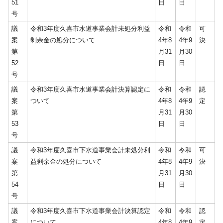
51
日
日
号
議
令和3年度久喜市水道事業会計未処分利益
令和
令和
可
案
剰余金の処分について
4年8
4年9
決
第
月31
月30
52
日
日
号
議
令和3年度久喜市水道事業会計決算認定に
令和
令和
認
案
ついて
4年8
4年9
定
第
月31
月30
53
日
日
号
議
令和3年度久喜市下水道事業会計未処分利
令和
令和
可
案
益剰余金の処分について
4年8
4年9
決
第
月31
月30
54
日
日
号
議
令和3年度久喜市下水道事業会計決算認定
令和
令和
認
案
について
4年8
4年9
定