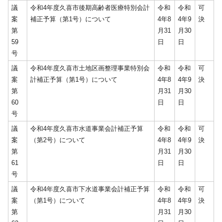
議
令和4年度久喜市後期高齢者医療特別会計
令和
令和
可
案
補正予算（第1号）について
4年8
4年9
決
第
月31
月30
59
日
日
号
議
令和4年度久喜市土地区画整理事業特別会
令和
令和
可
案
計補正予算（第1号）について
4年8
4年9
決
第
月31
月30
60
日
日
号
議
令和4年度久喜市水道事業会計補正予算
令和
令和
可
案
（第2号）について
4年8
4年9
決
第
月31
月30
61
日
日
号
議
令和4年度久喜市下水道事業会計補正予算
令和
令和
可
案
（第1号）について
4年8
4年9
決
第
月31
月30