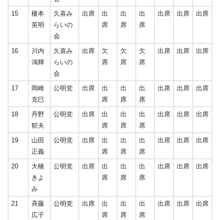
15
榎本
久喜み
出席
出
出
出
出席
出席
出席
英明
らいの
席
席
席
会
16
川内
久喜み
出席
欠
欠
欠
出席
出席
出席
鴻輝
らいの
席
席
席
会
17
岡崎
公明党
出席
出
出
出
出席
出席
出席
克巳
席
席
席
18
丹野
公明党
出席
出
出
出
出席
出席
出席
郁夫
席
席
席
19
山田
公明党
出席
出
出
出
出席
出席
出席
正義
席
席
席
20
大橋
公明党
出席
出
出
出
出席
出席
出席
きよ
席
席
席
み
21
斉藤
公明党
出席
出
出
出
出席
出席
出席
広子
席
席
席