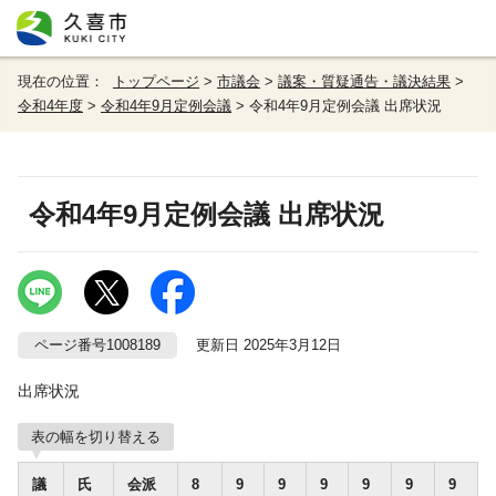
現在の位置：
トップページ
>
市議会
>
議案・質疑通告・議決結果
>
令和4年度
>
令和4年9月定例会議
> 令和4年9月定例会議 出席状況
令和4年9月定例会議 出席状況
ページ番号1008189
更新日 2025年3月12日
出席状況
表の幅を切り替える
議
氏
会派
8
9
9
9
9
9
9