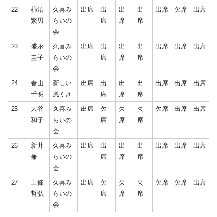
22
柿沼
久喜み
出席
出
出
出
出席
欠席
出席
繁男
らいの
席
席
席
会
23
盛永
久喜み
出席
出
出
出
出席
出席
出席
圭子
らいの
席
席
席
会
24
春山
新しい
出席
出
出
出
出席
出席
出席
千明
風くき
席
席
席
25
大谷
久喜み
出席
欠
欠
欠
欠席
出席
出席
和子
らいの
席
席
席
会
26
新井
久喜み
出席
出
出
出
出席
出席
出席
兼
らいの
席
席
席
会
27
上條
久喜み
出席
欠
欠
欠
欠席
欠席
出席
哲弘
らいの
席
席
席
会