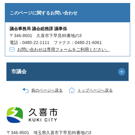
このページに関する
お問い合わせ
議会事務局 議会総務課 議事係
〒346-8501 久喜市下早見85番地の3
電話：0480-22-1111 ファクス：0480-21-6061
お問い合わせは専用フォームをご利用ください。
市議会
前のページへ戻る
トップページへ戻る
〒346-8501 埼玉県久喜市下早見85番地の3