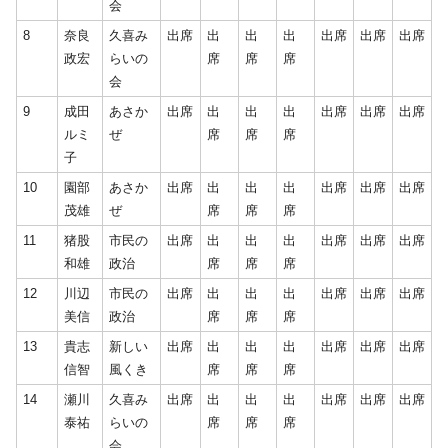
会
8
奈良
久喜み
出席
出
出
出
出席
出席
出席
政宏
らいの
席
席
席
会
9
成田
あさか
出席
出
出
出
出席
出席
出席
ルミ
ぜ
席
席
席
子
10
園部
あさか
出席
出
出
出
出席
出席
出席
茂雄
ぜ
席
席
席
11
猪股
市民の
出席
出
出
出
出席
出席
出席
和雄
政治
席
席
席
12
川辺
市民の
出席
出
出
出
出席
出席
出席
美信
政治
席
席
席
13
貴志
新しい
出席
出
出
出
出席
出席
出席
信智
風くき
席
席
席
14
瀬川
久喜み
出席
出
出
出
出席
出席
出席
泰祐
らいの
席
席
席
会