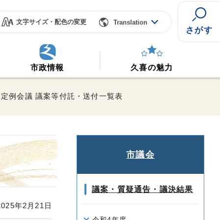
文字サイズ・配色の変更
Translation
さがす
市政情報
久喜の魅力
9月定例会議 議案等付託・送付一覧表
市議会
議案・質疑通告・議決結果
25年2月21日
令和4年度