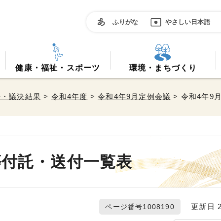
ふりがな
やさしい日本語
健康・福祉・スポーツ
環境・まちづくり
告・議決結果
>
令和4年度
>
令和4年9月定例会議
> 令和4年
等付託・送付一覧表
更新日 20
ページ番号1008190