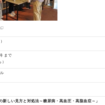
日）
時 まで
ら）
ール
の新しい見方と対処法～糖尿病・高血圧・高脂血症～」