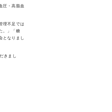
血圧・高脂血
管理不足では
た。」「糖
会となりまし
だきまし