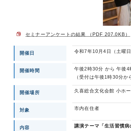
セミナーアンケートの結果 （PDF 207.0KB）
令和7年10月4日（土曜
開催日
午後2時30分 から 午後4
開催時間
（受付は午後1時30分か
久喜総合文化会館 小ホ
開催場所
市内在住者
対象
講演テーマ「生活習慣病
内容