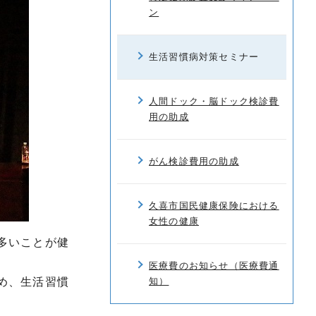
ン
生活習慣病対策セミナー
人間ドック・脳ドック検診費
用の助成
がん検診費用の助成
久喜市国民健康保険における
女性の健康
多いことが健
医療費のお知らせ（医療費通
め、生活習慣
知）