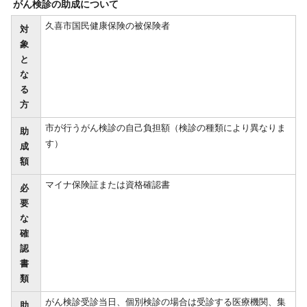
がん検診の助成について
久喜市国民健康保険の被保険者
対
象
と
な
る
方
市が行うがん検診の自己負担額（検診の種類により異なりま
助
す）
成
額
マイナ保険証または資格確認書
必
要
な
確
認
書
類
がん検診受診当日、個別検診の場合は受診する医療機関、集
助