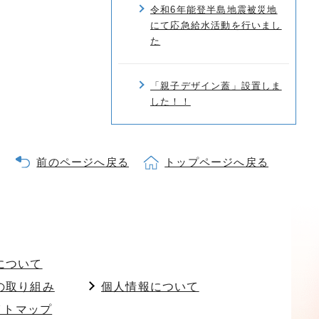
令和6年能登半島地震被災地
にて応急給水活動を行いまし
た
「親子デザイン蓋」設置しま
した！！
前のページへ戻る
トップページへ戻る
について
の取り組み
個人情報について
イトマップ