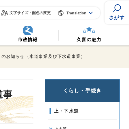
文字サイズ・配色の変更
Translation
さがす
市政情報
久喜の魅力
了のお知らせ（水道事業及び下水道事業）
くらし・手続き
道事
上・下水道
上水道