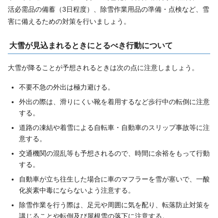
活必需品の備蓄（3日程度）、除雪作業用品の準備・点検など、雪
害に備えるための対策を行いましょう。
大雪が見込まれるときにとるべき行動について
大雪が降ることが予想されるときは次の点に注意しましょう。
不要不急の外出は極力避ける。
外出の際は、滑りにくい靴を着用するなど歩行中の転倒に注意
する。
道路の凍結や着雪による自転車・自動車のスリップ事故等に注
意する。
交通機関の混乱等も予想されるので、時間に余裕をもって行動
する。
自動車が立ち往生した場合に車のマフラーを雪が塞いで、一酸
化炭素中毒にならないよう注意する。
除雪作業を行う際は、足元や周囲に気を配り、転落防止対策を
講じることや転倒及び屋根雪の落下に注意する。