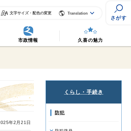
文字サイズ・配色の変更
Translation
さがす
市政情報
久喜の魅力
くらし・手続き
防犯
25年2月21日
防犯啓発