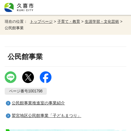
現在の位置：
トップページ
>
子育て・教育
>
生涯学習・文化芸術
>
公民館事業
公民館事業
ページ番号1001798
公民館事業推進室の事業紹介
鷲宮地区公民館事業「子どもまつり」