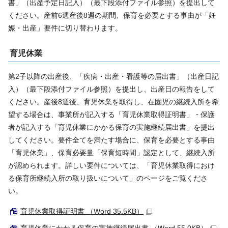
書」（出産予定日記入）（最下段添付ファイル参照）を提出して
ください。産前6週産後8週の期間、保育を必要とする事由が「妊
娠・出産」要件に切り替わります。
育児休業
第2子以降の出産後、「疾病・出産・看護等の届出書」（出産日記
入）（最下段添付ファイル参照）を提出し、出産日の報告をして
ください。産後8週後、育児休業を取得し、在園児の継続入所を希
望する場合は、事業所が記入する「育児休業取得証明書」・保護
者が記入する「育児休業にかかる保育の実施継続届出書」を提出
してください。要件全てを満たす場合に、保育を必要とする事由
「育児休業」、保育必要量「保育短時間」認定として、継続入所
が認められます。詳しい要件については、「育児休業取得におけ
る保育所継続入所の取り扱いについて」のページをご覧くださ
い。
育児休業取得証明書 （Word 35.5KB）
育児休業にかかる保育の実施継続届出書 （Word 55.0KB）