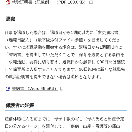
就労証明書（記載例） （PDF 169.0KB）
退職
仕事を退職した場合は、退職日から1週間以内に「変更届出書」
（離職日記入）（最下段添付ファイル参照）を提出してくださ
い。すぐに求職活動を開始する場合は、退職日から1週間以内に
「誓約書」を提出していただくことで、保育を必要とする事由を
「求職活動」要件に切り替え、退職日から起算して90日間は継続
して保育所に入所することができます。90日以内に新たな就職先
の就労証明書を提出できない場合は退所となります。
誓約書 （Word 48.5KB）
保護者の妊娠
産前休暇に入る前までに、母子手帳の写し（母の氏名と出産予定
日の分かるページ）を添付して、「疾病・出産・看護等の届出