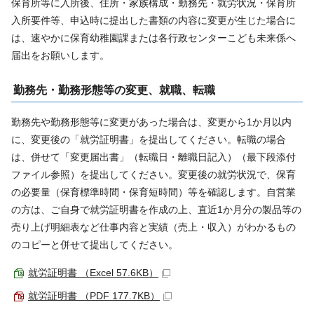
保育所等に入所後、住所・家族構成・勤務先・就労状況・保育所
入所要件等、申込時に提出した書類の内容に変更が生じた場合に
は、速やかに保育幼稚園課または各行政センターこども未来係へ
届出をお願いします。
勤務先・勤務形態等の変更、就職、転職
勤務先や勤務形態等に変更があった場合は、変更から1か月以内
に、変更後の「就労証明書」を提出してください。転職の場合
は、併せて「変更届出書」（転職日・離職日記入）（最下段添付
ファイル参照）を提出してください。変更後の就労状況で、保育
の必要量（保育標準時間・保育短時間）等を確認します。自営業
の方は、ご自身で就労証明書を作成の上、直近1か月分の製品等の
売り上げ明細表など仕事内容と実績（売上・収入）がわかるもの
のコピーと併せて提出してください。
就労証明書 （Excel 57.6KB）
就労証明書 （PDF 177.7KB）