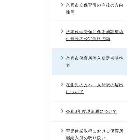
久喜市立保育園の今後の方向
性等
法定代理受領に係る施設型給
付費等の公定価格の額
久喜市保育所等入所選考基準
表
在園児の方へ 入所後の届出
について
令和8年度現況届について
育児休業取得における保育所
継続入所の取り扱い