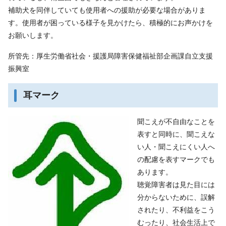
補助犬を同伴していても使用者への援助が必要な場合がありま
す。使用者が困っている様子を見かけたら、積極的にお声かけを
お願いします。
所管先：厚生労働省社会・援護局障害保健福祉部企画課自立支援
振興室
耳マーク
聞こえが不自由なことを
表すと同時に、聞こえな
い人・聞こえにくい人へ
の配慮を表すマークでも
あります。
聴覚障害者は見た目には
分からないために、誤解
されたり、不利益をこう
むったり、社会生活上で