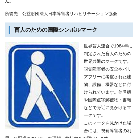
ん。
所管先：公益財団法人日本障害者リハビリテーション協会
盲人のための国際シンボルマーク
世界盲人連合で1984年に
制定された盲人のための
世界共通のマークです。
視覚障害者の安全やバリ
アフリーに考慮された建
物、設備、機器などに付
けられています。信号機
や国際点字郵便物・書籍
などで身近に見かけるマ
ークです。
このマークを見かけた場
合には、視覚障害者の利