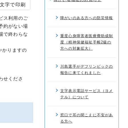
文字で印刷
ビス利用のご
障がいのある方への防災情報
予約がない場
場で終わらな
重度心身障害者医療費助成制
度（精神保健福祉手帳2級の
方への対象拡大）
かかりますの
川島選手がデフリンピックの
報告に来てくれました
わせくださ
文字表示電話サービス（ヨメ
テル）について
窓口で耳の聞こえに不安があ
る方へ