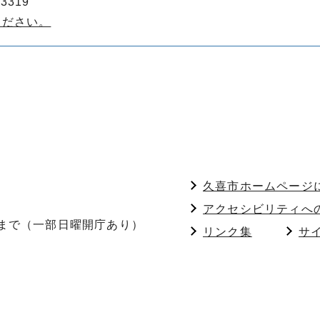
3319
ください。
久喜市ホームページ
アクセシビリティへ
分まで（一部日曜開庁あり）
リンク集
サ