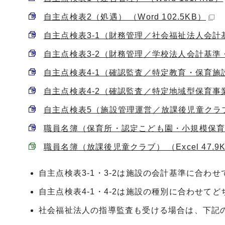
自主点検表2（処遇） （Word 102.5KB）
自主点検表3-1（財務管理／社会福祉法人会計基準）
自主点検表3-2（財務管理／学校法人会計基準・企業
自主点検表4-1（確認監査／特定教育・保育施設） 
自主点検表4-2（確認監査／特定地域型保育事業） 
自主点検表5（施設管理運営／放課後児童クラブ） （
職員名簿（保育所・認定こども園・小規模保育事業所
職員名簿（放課後児童クラブ） （Excel 47.9
自主点検表3-1・3-2は施設の会計基準に合わ
自主点検表4-1・4-2は施設の種別に合わせて
社会福祉法人の指導監査も受ける場合は、下記