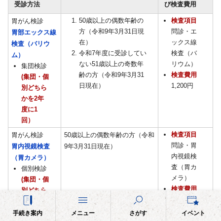
受診方法
び検査費用
50歳以上の偶数年齢の
検査項目
胃がん検診
方（令和9年3月31日現
問診・エ
胃部エックス線
在）
ックス線
検査（バリウ
令和7年度に受診してい
検査（バ
ム）
ない51歳以上の奇数年
リウム）
集団検診
齢の方（令和9年3月31
検査費用
(集団・個
日現在）
1,200円
別どちら
かを2年
度に1
回）
検査項目
胃がん検診
50歳以上の偶数年齢の方（令和
問診・胃
胃内視鏡検査
9年3月31日現在）
内視鏡検
（胃カメラ）
査（胃カ
個別検診
メラ）
(集団・個
検査費用
別どちら
3,200円
かを2年
度に1
手続き案内
メニュー
さがす
イベント