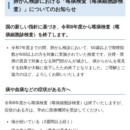
肺がん検診における「喀痰検査（喀痰細胞診検
査）」についてのお知らせ
国の新しい指針に基づき、令和8年度から喀痰検査（喀
痰細胞診検査）を終了します。
令和7年度までの間、肺がん検診において、50歳以上で喫煙指
数が600以上の方を対象に実施されていた検査です。分煙・禁
煙の普及で対象となる肺門部がんが減少し、痰からがんを発見
する効果が大幅に低下したため終了となりました。ご理解とご
協力のほど、よろしくお願いいたします
痰や血痰などの症状がある方へ
令和8年度から喀痰検査（喀痰細胞診検査）は終了いたしますが、
症状のある方は、早めに医療機関を受診してください。
痰が続いている（2週間以上続く）