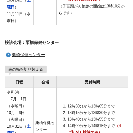
10月24日（
土
（子宮頸がん検診の開始は13時10分か
曜日
）
らです）
11月11日（水
曜日）
検診会場：栗橋保健センター
栗橋保健センター
表の幅を切り替える
日程
会場
受付時間
令和8年
7月 1日
（水曜日）
12時50分から13時05分まで
10月 6日
13時15分から13時30分まで
13時40分から13時55分まで
（火曜日）
栗橋保健セ
14時00分から14時15分まで
（4
10月31日（
土
ンター
は乳がん検診のみ）