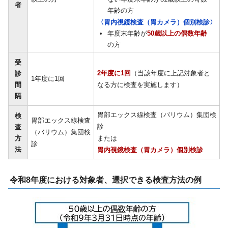
者
年齢の方
〈胃内視鏡検査（胃カメラ）個別検診〉
年度末年齢が
50歳以上の偶数年齢
の方
受
2年度に1回
（当該年度に上記対象者と
診
1年度に1回
間
なる方に検査を実施します）
隔
胃部エックス線検査（バリウム）集団検
検
胃部エックス線検査
診
査
（バリウム）集団検
方
または
診
法
胃内視鏡検査（胃カメラ）個別検診
令和8年度における対象者、選択できる検査方法の例