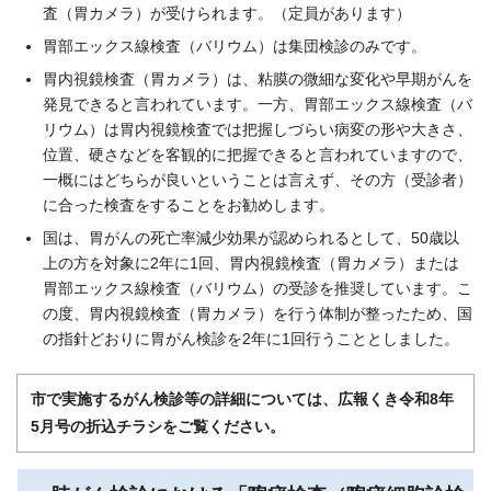
査（胃カメラ）が受けられます。（定員があります）
胃部エックス線検査（バリウム）は集団検診のみです。
胃内視鏡検査（胃カメラ）は、粘膜の微細な変化や早期がんを
発見できると言われています。一方、胃部エックス線検査（バ
リウム）は胃内視鏡検査では把握しづらい病変の形や大きさ、
位置、硬さなどを客観的に把握できると言われていますので、
一概にはどちらが良いということは言えず、その方（受診者）
に合った検査をすることをお勧めします。
国は、胃がんの死亡率減少効果が認められるとして、50歳以
上の方を対象に2年に1回、胃内視鏡検査（胃カメラ）または
胃部エックス線検査（バリウム）の受診を推奨しています。こ
の度、胃内視鏡検査（胃カメラ）を行う体制が整ったため、国
の指針どおりに胃がん検診を2年に1回行うこととしました。
市で実施するがん検診等の詳細については、広報くき令和8年
5月号の折込チラシをご覧ください。