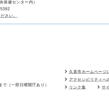
（中央保健センター内）
5392
ください。
久喜市ホームページ
アクセシビリティへ
分まで（一部日曜開庁あり）
リンク集
サ