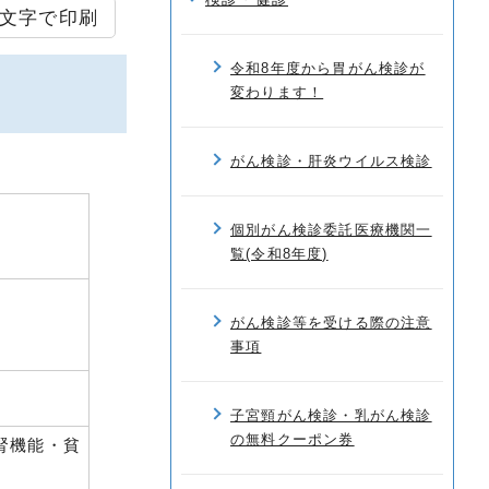
文字で印刷
令和8年度から胃がん検診が
変わります！
がん検診・肝炎ウイルス検診
個別がん検診委託医療機関一
覧(令和8年度)
がん検診等を受ける際の注意
事項
子宮頸がん検診・乳がん検診
の無料クーポン券
腎機能・貧