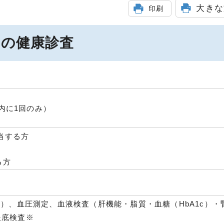
大きな
印刷
等の健康診査
間内に1回のみ）
当する方
る方
I）、血圧測定、血液検査（肝機能・脂質・血糖（HbA1c）・
眼底検査※