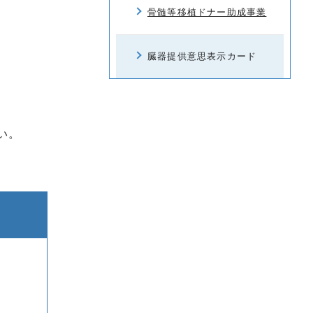
骨髄等移植ドナー助成事業
臓器提供意思表示カード
い。