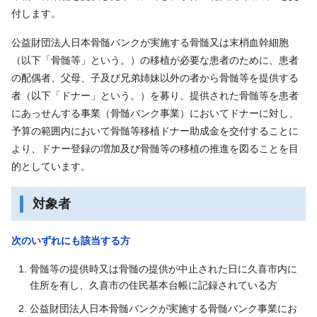
付します。
公益財団法人日本骨髄バンクが実施する骨髄又は末梢血幹細胞
（以下「骨髄等」という。）の移植が必要な患者のために、患者
の配偶者、父母、子及び兄弟姉妹以外の者から骨髄等を提供する
者（以下「ドナー」という。）を募り、提供された骨髄等を患者
にあっせんする事業（骨髄バンク事業）においてドナーに対し、
予算の範囲内において骨髄等移植ドナー助成金を交付することに
より、ドナー登録の増加及び骨髄等の移植の推進を図ることを目
的としています。
対象者
次のいずれにも該当する方
骨髄等の提供時又は骨髄の提供が中止された日に久喜市内に
住所を有し、久喜市の住民基本台帳に記録されている方
公益財団法人日本骨髄バンクが実施する骨髄バンク事業にお