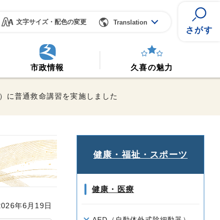
文字サイズ・配色の変更
Translation
さがす
市政情報
久喜の魅力
火曜）に普通救命講習を実施しました
健康・福祉・スポーツ
健康・医療
26年6月19日
AED（自動体外式除細動器）