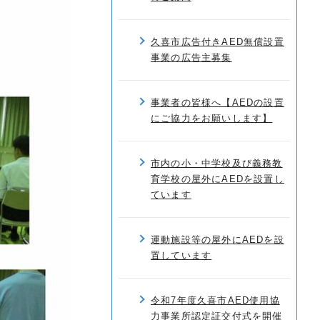
久喜市広告付きAED無償設置
事業の広告主募集
事業者の皆様へ【AEDの設置
にご協力をお願いします】
市内の小・中学校及び義務教
育学校の屋外にAEDを設置し
ています
運動施設等の屋外にAEDを設
置しています
令和7年度久喜市AED使用協
力事業所認定証交付式を開催