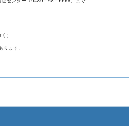
センター（0480－58－6666）まで
除く）
あります。