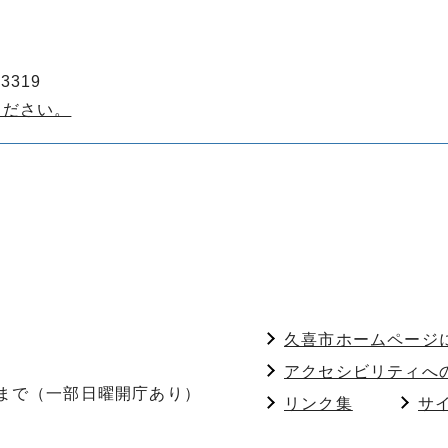
3319
ください。
久喜市ホームページ
アクセシビリティへ
分まで（一部日曜開庁あり）
リンク集
サ