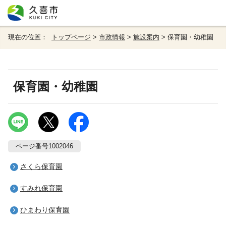
現在の位置：
トップページ
>
市政情報
>
施設案内
> 保育園・幼稚園
保育園・幼稚園
ページ番号1002046
さくら保育園
すみれ保育園
ひまわり保育園