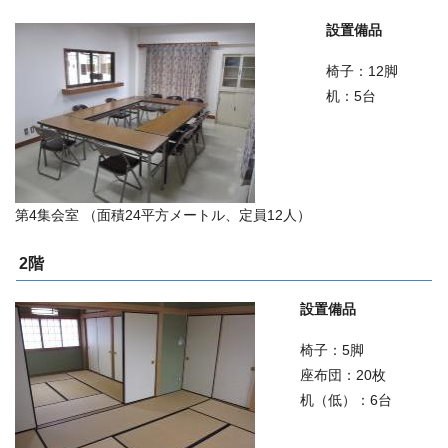
設置備品
椅子：12脚
机：5台
第4集会室 （面積24平方メートル、定員12人）
2階
設置備品
椅子：5脚
座布団：20枚
机（低）：6台