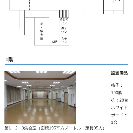
1階
設置備品
椅子：
190脚
机：28台
ホワイト
ボード：
1台
第1・2・3集会室（面積195平方メートル、定員95人）