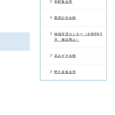
本町集会所
栗原記念会館
地域交流センター（令和8年3
月、施設廃止）
花みずき会館
野久喜集会所