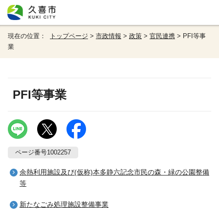
現在の位置：
トップページ
>
市政情報
>
政策
>
官民連携
> PFI等事
業
PFI等事業
ページ番号1002257
余熱利用施設及び(仮称)本多静六記念市民の森・緑の公園整備
等
新たなごみ処理施設整備事業