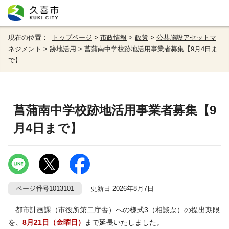
現在の位置：
トップページ
>
市政情報
>
政策
>
公共施設アセットマ
ネジメント
>
跡地活用
> 菖蒲南中学校跡地活用事業者募集【9月4日ま
で】
菖蒲南中学校跡地活用事業者募集【9
月4日まで】
ページ番号1013101
更新日 2026年8月7日
都市計画課（市役所第二庁舎）への様式3（相談票）の提出期限
を、
8月21日（金曜日）
まで延長いたしました。