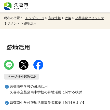
現在の位置：
トップページ
>
市政情報
>
政策
>
公共施設アセットマ
ネジメント
> 跡地活用
跡地活用
ページ番号1007019
菖蒲南中学校の跡地活用
久喜市立菖蒲南中学校の跡地活用に関する検討
菖蒲南中学校跡地活用事業者募集【9月4日まで】