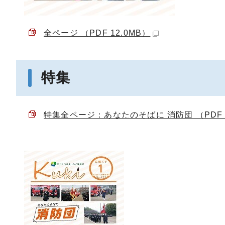
全ページ （PDF 12.0MB）
特集
特集全ページ：あなたのそばに 消防団 （PDF 3