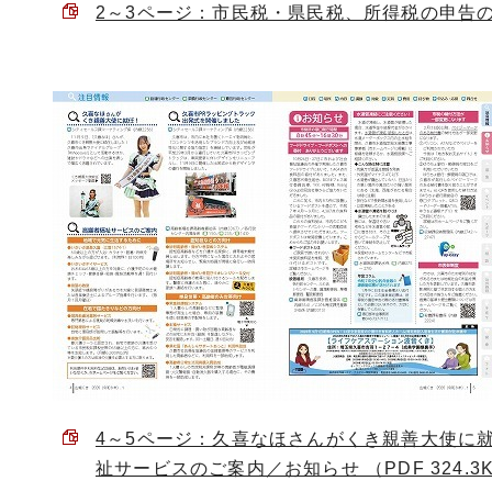
2～3ページ：市民税・県民税、所得税の申告のお知
4～5ページ：久喜なほさんがくき親善大使に
祉サービスのご案内／お知らせ （PDF 324.3