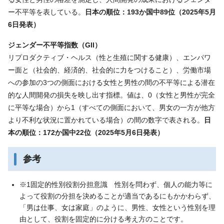
ー不平等を表している。
日本の順位：193か国中89位（2025年5月
6日発表）
ジェンダー不平等指数（GII）
リプロダクティブ・ヘルス（性と生殖に関する健康）、エンパワ
ー面と（社会的、経済的、社会的に力をつけること）、労働市場
への参加の3つの側面における女性と男性の間の不平等による潜在
的な人間開発の損失を映し出す指標。値は、0（女性と男性が完全
に平等な場合）から1（すべての側面において、男女の一方が他方
より不利な状況に置かれている場合）の間の数字で表される。
日
本の順位：172か国中22位（2025年5月6日発表）
参考
※1固定的性別役割分担意識 性別を問わず、個人の能力等に
よって役割の分担を決めることが適当であるにもかかわらず、
「男は仕事、女は家庭」のように、男性、女性という性別を理
由として、役割を固定的に分ける考え方のことです。