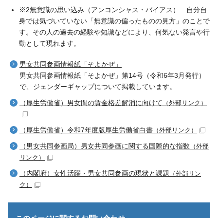
※2無意識の思い込み（アンコンシャス・バイアス） 自分自
身では気づいていない「無意識の偏ったものの見方」のことで
す。その人の過去の経験や知識などにより、何気ない発言や行
動として現れます。
男女共同参画情報紙「そよかぜ」
男女共同参画情報紙「そよかぜ」第14号（令和6年3月発行）
で、ジェンダーギャップについて掲載しています。
（厚生労働省）男女間の賃金格差解消に向けて
（外部リンク）
（厚生労働省）令和7年度版厚生労働省白書
（外部リンク）
（男女共同参画局）男女共同参画に関する国際的な指数
（外部
リンク）
（内閣府）女性活躍・男女共同参画の現状と課題
（外部リン
ク）