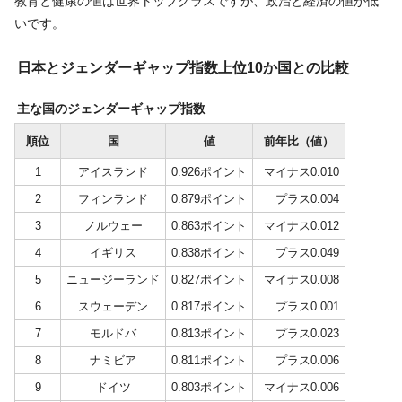
教育と健康の値は世界トップクラスですが、政治と経済の値が低
いです。
日本とジェンダーギャップ指数上位10か国との比較
主な国のジェンダーギャップ指数
順位
国
値
前年比（値）
1
アイスランド
0.926ポイント
マイナス0.010
2
フィンランド
0.879ポイント
プラス0.004
3
ノルウェー
0.863ポイント
マイナス0.012
4
イギリス
0.838ポイント
プラス0.049
5
ニュージーランド
0.827ポイント
マイナス0.008
6
スウェーデン
0.817ポイント
プラス0.001
7
モルドバ
0.813ポイント
プラス0.023
8
ナミビア
0.811ポイント
プラス0.006
9
ドイツ
0.803ポイント
マイナス0.006