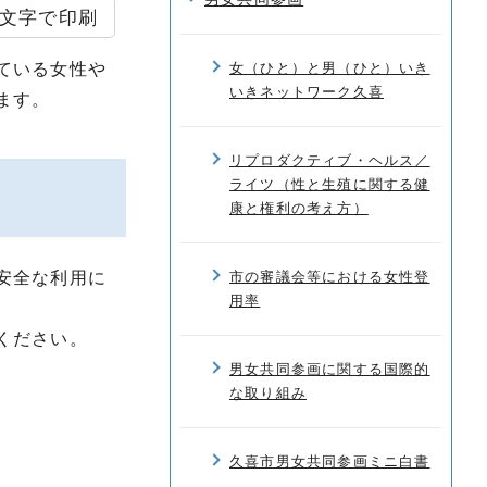
文字で印刷
ている女性や
女（ひと）と男（ひと）いき
いきネットワーク久喜
ます。
リプロダクティブ・ヘルス／
ライツ（性と生殖に関する健
康と権利の考え方）
安全な利用に
市の審議会等における女性登
用率
ください。
男女共同参画に関する国際的
な取り組み
久喜市男女共同参画ミニ白書