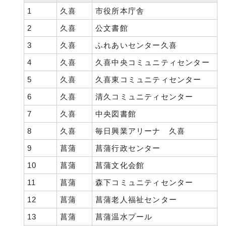
1
久喜
市役所本庁舎
2
久喜
公文書館
3
久喜
ふれあいセンター久喜
4
久喜
久喜中央コミュニティセンター
5
久喜
久喜東コミュニティセンター
6
久喜
清久コミュニティセンター
7
久喜
中央図書館
8
久喜
毎日興業アリーナ 久喜
9
菖蒲
菖蒲行政センター
10
菖蒲
菖蒲文化会館
11
菖蒲
森下コミュニティセンター
12
菖蒲
菖蒲老人福祉センター
13
菖蒲
菖蒲温水プール