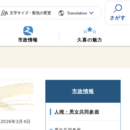
文字サイズ・配色の変更
Translation
さがす
市政情報
久喜の魅力
市政情報
人権・男女共同参画
026年3月4日
男女共同参画