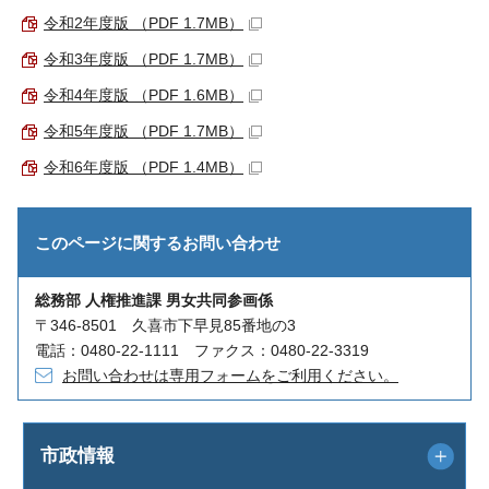
令和2年度版 （PDF 1.7MB）
令和3年度版 （PDF 1.7MB）
令和4年度版 （PDF 1.6MB）
令和5年度版 （PDF 1.7MB）
令和6年度版 （PDF 1.4MB）
このページに関する
お問い合わせ
総務部 人権推進課 男女共同参画係
〒346-8501 久喜市下早見85番地の3
電話：0480-22-1111 ファクス：0480-22-3319
お問い合わせは専用フォームをご利用ください。
市政情報