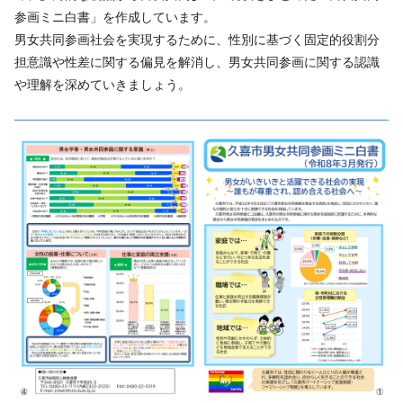
参画ミニ白書」を作成しています。
男女共同参画社会を実現するために、性別に基づく固定的役割分
担意識や性差に関する偏見を解消し、男女共同参画に関する認識
や理解を深めていきましょう。