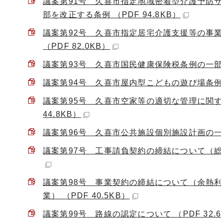
議案第91号 久喜市指定地域密着型介護予防
部を改正する条例 （PDF 94.8KB）
議案第92号 久喜市指定居宅介護支援等の事
（PDF 82.0KB）
議案第93号 久喜市国民健康保険税条例の一部を改
議案第94号 久喜市屋内型こどもの遊び場条例 （
議案第95号 久喜市空家等の適切な管理に関
44.8KB）
議案第96号 久喜市公共施設個別施設計画の一部改
議案第97号 工事請負契約の締結について（総合
議案第98号 事業契約の締結について（余熱
業） （PDF 40.5KB）
議案第99号 路線の認定について （PDF 32.