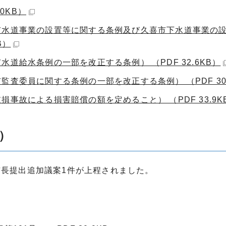
0KB）
市水道事業の設置等に関する条例及び久喜市下水道事業の
B）
道給水条例の一部を改正する条例） （PDF 32.6KB）
査委員に関する条例の一部を改正する条例） （PDF 30.
事故による損害賠償の額を定めること） （PDF 33.9K
）
市長提出追加議案1件が上程されました。