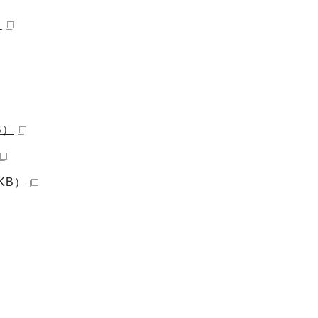
）
B）
KB）