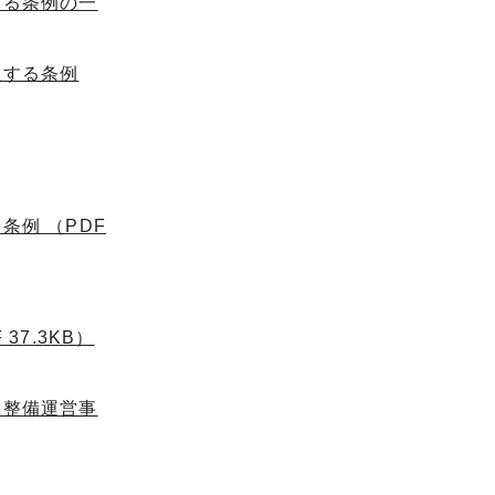
める条例の一
正する条例
例 （PDF
7.3KB）
体整備運営事