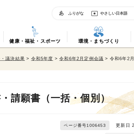
ふりがな
やさしい日本語
健康・福祉・スポーツ
環境・まちづくり
告・議決結果
>
令和5年度
>
令和6年2月定例会議
> 令和6年
書・請願書（一括・個別）
更新日 20
ページ番号1006453