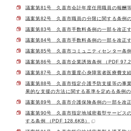
議案第81号 久喜市会計年度任用職員の報酬等に
議案第82号 久喜市職員の分限に関する条例の一部
議案第83号 久喜市手数料条例の一部を改正する条
議案第84号 久喜市手数料条例の一部を改正する条
議案第85号 久喜市コミュニティセンター条例の
議案第86号 久喜市企業誘致条例 （PDF 97.
議案第87号 久喜市重度心身障害者医療費支給に
議案第88号 久喜市指定介護予防支援等の事
果的な支援の方法に関する基準を定める条例の一部
議案第89号 久喜市介護保険条例の一部を改正する
議案第90号 久喜市指定地域密着型サービス
する条例 （PDF 128.6KB）