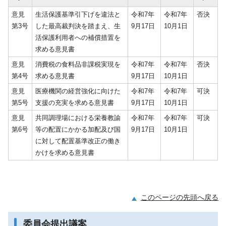
意見
生活保護基準引下げを違法と
令和7年
令和7年
否決
第3号
した最高裁判決を踏まえ、生
9月17日
10月1日
活保護利用者への補償措置を
求める意見書
意見
消費税の食料品非課税実現を
令和7年
令和7年
否決
第4号
求める意見書
9月17日
10月1日
意見
医療機関の経営強化に向けた
令和7年
令和7年
可決
第5号
支援の充実を求める意見書
9月17日
10月1日
意見
共同調理場における栄養教諭
令和7年
令和7年
可決
第6号
等の配置にかかる加配及び国
9月17日
10月1日
に対して配置基準改正の働き
かけを求める意見書
このページの先頭へ戻る
委員会提出議案