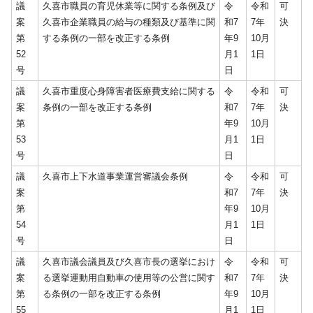
議
久喜市職員の育児休業等に関する条例及び
令
令和
可
案
久喜市企業職員の給与の種類及び基準に関
和7
7年
決
第
する条例の一部を改正する条例
年9
10月
52
月1
1日
号
日
議
久喜市重度心身障害者医療費支給に関する
令
令和
可
案
条例の一部を改正する条例
和7
7年
決
第
年9
10月
53
月1
1日
号
日
議
久喜市上下水道事業運営審議会条例
令
令和
可
案
和7
7年
決
第
年9
10月
54
月1
1日
号
日
議
久喜市議会議員及び久喜市長の選挙におけ
令
令和
可
案
る選挙運動用自動車の使用等の公営に関す
和7
7年
決
第
る条例の一部を改正する条例
年9
10月
55
月1
1日