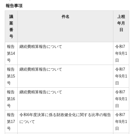
報告事項
議
件名
上程
案
年月
番
日
号
報告
継続費精算報告について
令和7
第14
年9月1
号
日
報告
継続費精算報告について
令和7
第15
年9月1
号
日
報告
継続費精算報告について
令和7
第16
年9月1
号
日
報告
令和6年度決算に係る財政健全化に関する比率の報告
令和7
第17
について
年9月1
号
日