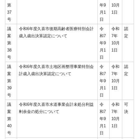
第
年9
10月
37
月1
1日
号
日
議
令和6年度久喜市後期高齢者医療特別会計
令
令和
認
案
歳入歳出決算認定について
和7
7年
定
第
年9
10月
38
月1
1日
号
日
議
令和6年度久喜市土地区画整理事業特別会
令
令和
認
案
計歳入歳出決算認定について
和7
7年
定
第
年9
10月
39
月1
1日
号
日
議
令和6年度久喜市水道事業会計未処分利益
令
令和
可
案
剰余金の処分について
和7
7年
決
第
年9
10月
40
月1
1日
号
日