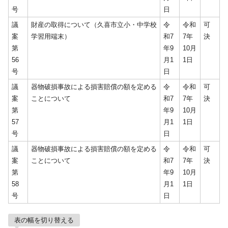
号
日
議
財産の取得について（久喜市立小・中学校
令
令和
可
案
学習用端末）
和7
7年
決
第
年9
10月
56
月1
1日
号
日
議
器物破損事故による損害賠償の額を定める
令
令和
可
案
ことについて
和7
7年
決
第
年9
10月
57
月1
1日
号
日
議
器物破損事故による損害賠償の額を定める
令
令和
可
案
ことについて
和7
7年
決
第
年9
10月
58
月1
1日
号
日
表の幅を切り替える