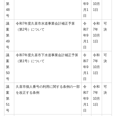
第
年9
10月
48
月1
1日
号
日
議
令和7年度久喜市水道事業会計補正予算
令
令和
可
案
（第2号）について
和7
7年
決
第
年9
10月
49
月1
1日
号
日
議
令和7年度久喜市下水道事業会計補正予算
令
令和
可
案
（第1号）について
和7
7年
決
第
年9
10月
50
月1
1日
号
日
議
久喜市個人番号の利用に関する条例の一部
令
令和
可
案
を改正する条例
和7
7年
決
第
年9
10月
51
月1
1日
号
日