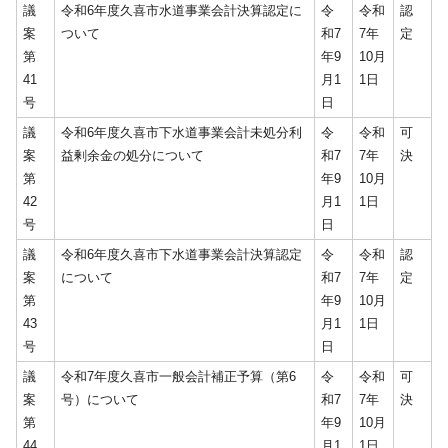
議
令和6年度久喜市水道事業会計決算認定に
令
令和
認
案
ついて
和7
7年
定
第
年9
10月
41
月1
1日
号
日
議
令和6年度久喜市下水道事業会計未処分利
令
令和
可
案
益剰余金の処分について
和7
7年
決
第
年9
10月
42
月1
1日
号
日
議
令和6年度久喜市下水道事業会計決算認定
令
令和
認
案
について
和7
7年
定
第
年9
10月
43
月1
1日
号
日
議
令和7年度久喜市一般会計補正予算（第6
令
令和
可
案
号）について
和7
7年
決
第
年9
10月
44
月1
1日