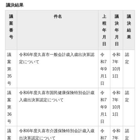
議決結果
議
件名
上
議
議
案
程
決
決
番
年
年
結
号
月
月
果
日
日
議
令和6年度久喜市一般会計歳入歳出決算認
令
令和
認
案
定について
和7
7年
定
第
年9
10月
35
月1
1日
号
日
議
令和6年度久喜市国民健康保険特別会計歳
令
令和
認
案
入歳出決算認定について
和7
7年
定
第
年9
10月
36
月1
1日
号
日
議
令和6年度久喜市介護保険特別会計歳入歳
令
令和
認
案
出決算認定について
和7
7年
定