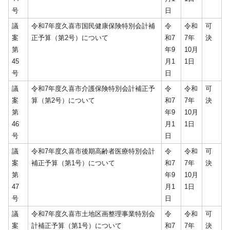
号
日
議
令和7年度久喜市国民健康保険特別会計補
令
令和
可
案
正予算（第2号）について
和7
7年
決
第
年9
10月
45
月1
1日
号
日
議
令和7年度久喜市介護保険特別会計補正予
令
令和
可
案
算（第2号）について
和7
7年
決
第
年9
10月
46
月1
1日
号
日
議
令和7年度久喜市後期高齢者医療特別会計
令
令和
可
案
補正予算（第1号）について
和7
7年
決
第
年9
10月
47
月1
1日
号
日
議
令和7年度久喜市土地区画整理事業特別会
令
令和
可
案
計補正予算（第1号）について
和7
7年
決