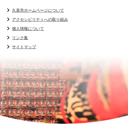
久喜市ホームページについて
アクセシビリティへの取り組み
個人情報について
リンク集
サイトマップ