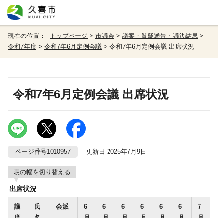
現在の位置：
トップページ
>
市議会
>
議案・質疑通告・議決結果
>
令和7年度
>
令和7年6月定例会議
> 令和7年6月定例会議 出席状況
令和7年6月定例会議 出席状況
ページ番号1010957
更新日 2025年7月9日
表の幅を切り替える
出席状況
議
氏
会派
6
6
6
6
6
6
7
席
名
月
月
月
月
月
月
月