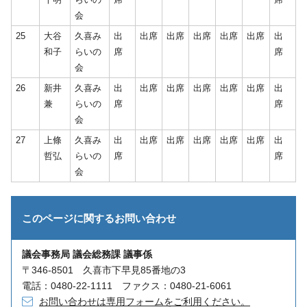
会
25
大谷
久喜み
出
出席
出席
出席
出席
出席
出
和子
らいの
席
席
会
26
新井
久喜み
出
出席
出席
出席
出席
出席
出
兼
らいの
席
席
会
27
上條
久喜み
出
出席
出席
出席
出席
出席
出
哲弘
らいの
席
席
会
このページに関する
お問い合わせ
議会事務局 議会総務課 議事係
〒346-8501 久喜市下早見85番地の3
電話：0480-22-1111 ファクス：0480-21-6061
お問い合わせは専用フォームをご利用ください。