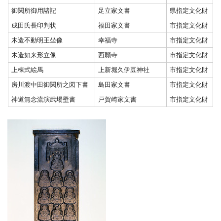
御関所御用諸記
足立家文書
県指定文化財
成田氏長印判状
福田家文書
市指定文化財
木造不動明王坐像
幸福寺
市指定文化財
木造如来形立像
西願寺
市指定文化財
上棟式絵馬
上新堀久伊豆神社
市指定文化財
房川渡中田御関所之図下書
島田家文書
市指定文化財
神道無念流演武場壁書
戸賀崎家文書
市指定文化財