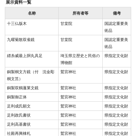
展示資料一覧
名称
所有者等
備考
十三仏版木
甘棠院
国認定重要美
術品
九曜菊散双雀鏡
甘棠院
国認定重要美
術品
縹糸威最上胴丸具足
埼玉県立歴史と民俗の
県指定文化財
博物館
銅製桐文方鏡（付 沈金彫
鷲宮神社
県指定文化財
桐文筥）
銅製双鶴蓬莱文鏡
鷲宮神社
県指定文化財
銅製御正体
鷲宮神社
県指定文化財
足利成氏願文
鷲宮神社
県指定文化財
足利政氏書状
鷲宮神社
県指定文化財
足利高基書状
鷲宮神社
県指定文化財
社殿再興棟札
鷲宮神社
県指定文化財