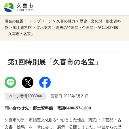
現在の位置：
トップページ
>
久喜の魅力
>
歴史・文化財・郷土資料
館
>
郷土資料館
>
展示案内
>
過去の特別展・企画展
> 第1回特別展
「久喜市の名宝」
第1回特別展「久喜市の名宝」
ページ番号1006044
更新日 2025年2月21日
問い合わせ先：郷土資料館 電話0480-57-1200
久喜市の県・市指定文化財を中心とした優品（彫刻・工芸品・古
文書・絵馬）を一堂に会し、展示・公開しました。中世からの歴