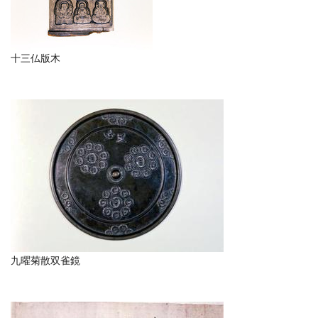
十三仏版木
九曜菊散双雀鏡