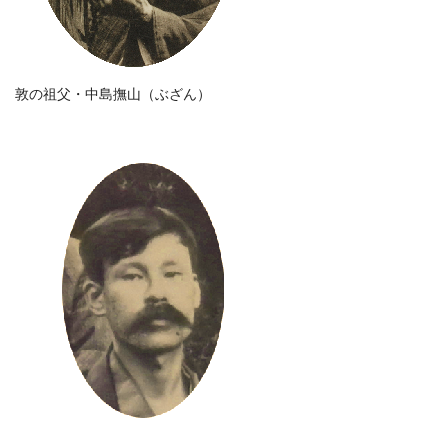
敦の祖父・中島撫山（ぶざん）