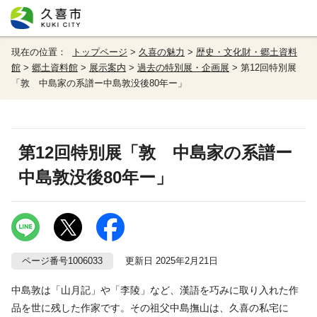
現在の位置：
トップページ
>
久喜の魅力
>
歴史・文化財・郷土資料
館
>
郷土資料館
>
展示案内
>
過去の特別展・企画展
> 第12回特別展
「敦 中島家の系譜ー中島敦没後80年ー」
第12回特別展「敦 中島家の系譜ー
中島敦没後80年ー」
ページ番号1006033
更新日 2025年2月21日
中島敦は「山月記」や「李陵」など、漢語を巧みに取り入れた作
品を世に残した作家です。その祖父中島撫山は、久喜の私宅に