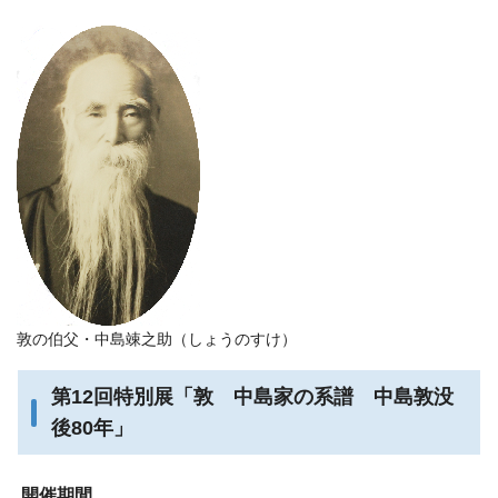
敦の伯父・中島竦之助（しょうのすけ）
第12回特別展「敦 中島家の系譜 中島敦没
後80年」
開催期間