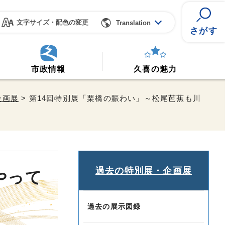
文字サイズ・配色の変更
Translation
さがす
市政情報
久喜の魅力
企画展
> 第14回特別展「栗橋の賑わい」～松尾芭蕉も川
過去の特別展・企画展
やって
過去の展示図録