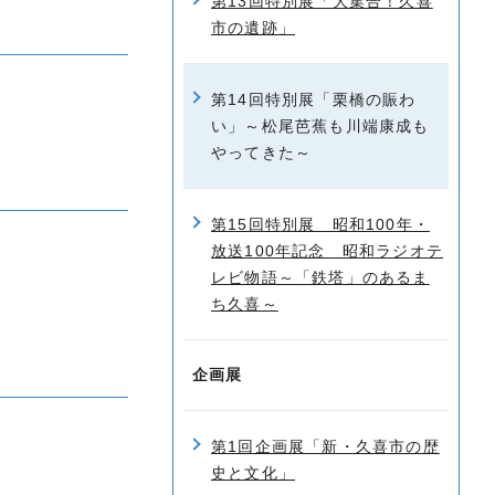
第13回特別展「大集合！久喜
市の遺跡」
第14回特別展「栗橋の賑わ
い」～松尾芭蕉も川端康成も
やってきた～
第15回特別展 昭和100年・
放送100年記念 昭和ラジオテ
レビ物語～「鉄塔」のあるま
ち久喜～
企画展
第1回企画展「新・久喜市の歴
史と文化」