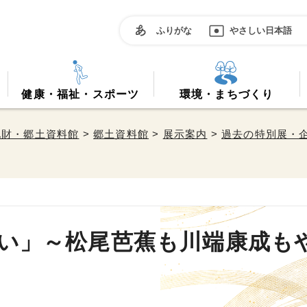
ふりがな
やさしい日本語
健康・福祉・スポーツ
環境・まちづくり
化財・郷土資料館
>
郷土資料館
>
展示案内
>
過去の特別展・
わい」～松尾芭蕉も川端康成も