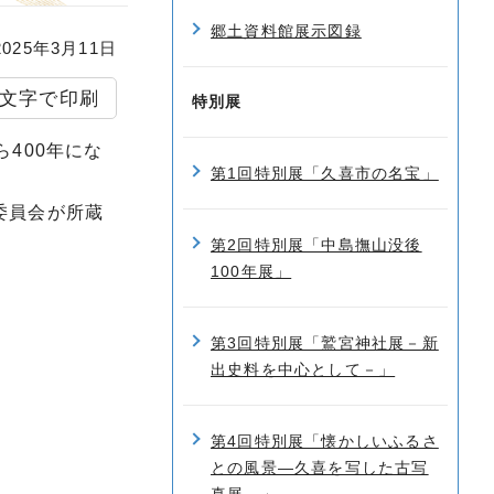
郷土資料館展示図録
25年3月11日
文字で印刷
特別展
400年にな
第1回特別展「久喜市の名宝」
委員会が所蔵
第2回特別展「中島撫山没後
100年展」
第3回特別展「鷲宮神社展－新
出史料を中心として－」
第4回特別展「懐かしいふるさ
との風景―久喜を写した古写