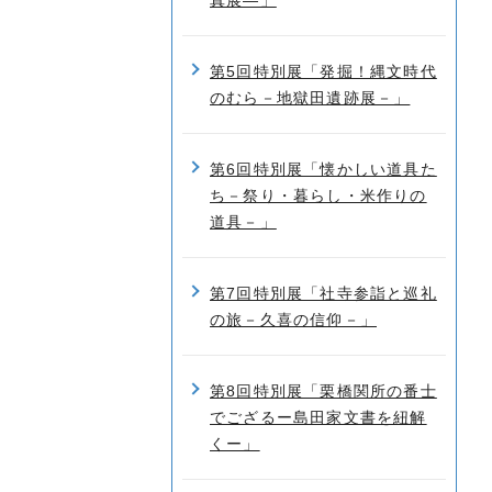
真展―」
第5回特別展「発掘！縄文時代
のむら－地獄田遺跡展－」
第6回特別展「懐かしい道具た
ち－祭り・暮らし・米作りの
道具－」
第7回特別展「社寺参詣と巡礼
の旅－久喜の信仰－」
第8回特別展「栗橋関所の番士
でござるー島田家文書を紐解
くー」