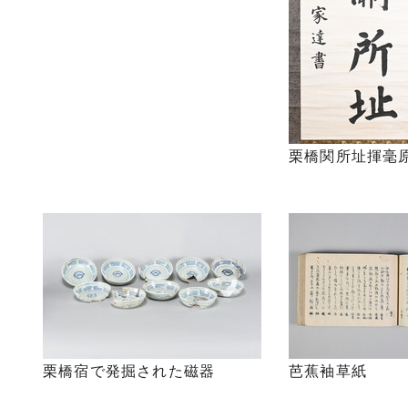
栗橋関所址揮毫
栗橋宿で発掘された磁器
芭蕉袖草紙