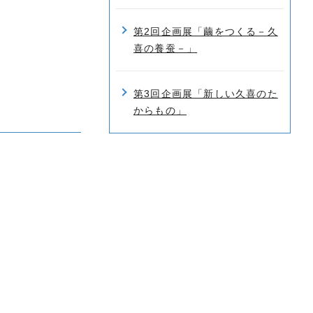
第2回企画展「繭をつくる－久
喜の養蚕－」
第3回企画展「新しい久喜のた
からもの」