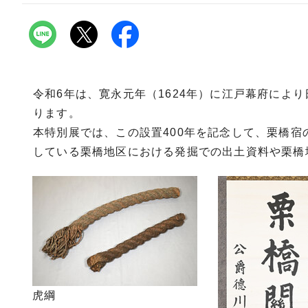
令和6年は、寛永元年（1624年）に江戸幕府によ
ります。
本特別展では、この設置400年を記念して、栗橋
している栗橋地区における発掘での出土資料や栗橋
虎綱