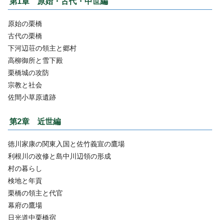
第1章 原始・古代・中世編
原始の栗橋
古代の栗橋
下河辺荘の領主と郷村
高柳御所と雪下殿
栗橋城の攻防
宗教と社会
佐間小草原遺跡
第2章 近世編
徳川家康の関東入国と佐竹義宣の鷹場
利根川の改修と島中川辺領の形成
村の暮らし
検地と年貢
栗橋の領主と代官
幕府の鷹場
日光道中栗橋宿