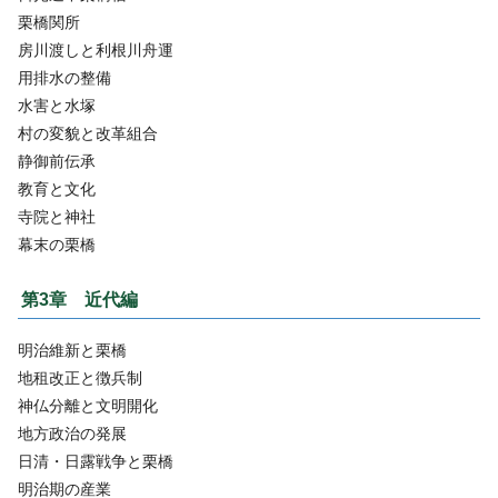
栗橋関所
房川渡しと利根川舟運
用排水の整備
水害と水塚
村の変貌と改革組合
静御前伝承
教育と文化
寺院と神社
幕末の栗橋
第3章 近代編
明治維新と栗橋
地租改正と徴兵制
神仏分離と文明開化
地方政治の発展
日清・日露戦争と栗橋
明治期の産業