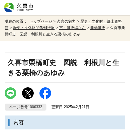
現在の位置：
トップページ
>
久喜の魅力
>
歴史・文化財・郷土資料
館
>
歴史・文化財関係刊行物
>
市・町史編さん
>
栗橋町史
> 久喜市栗
橋町史 図説 利根川と生きる栗橋のあゆみ
久喜市栗橋町史 図説 利根川と生
きる栗橋のあゆみ
ページ番号1006332
更新日 2025年2月21日
内容